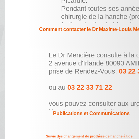
Picardie.
Pendant toutes ses années
chirurgie de la hanche (pr
(arthroplastie et chirurgie
Comment contacter le Dr Maxime-Louis M
En 2012, le Dr Mencière a
d'
Arthroscopie
organisé p
est membre depuis 2014.
Le Dr Mencière consulte à la c
En 2013, le Dr Mencière a 
2 avenue d'Irlande
disciplinaire de
Traumatol
prise de Rendez-Vous:
03 22 
Curie (CHU de la Pitié-Sal
de Traumatologie du Sport
ou au
03 22 33 71 22
vous pouvez consulter aux ur
Horaires de consultation
Publications et Communications
de l'Europe ou les joindre par
Lundi: 9h00 - 1
03 60 125 225
Suivie des changement de prothèse de hanche à tige