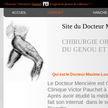
• Nouveau ! Découvrez
Numento
le logiciel de gestion de collection ! •
ACCUEIL
CONTACT
HANCHE
Site du Docteur
CHIRURGIE O
DU GENOU ET 
TRAUMATOLOG
Qui est le Docteur Maxime-Lo
Le Docteur Mencière est C
Clinique Victor Pauchet à
Après avoir étudié la méd
fait son internat dans le 