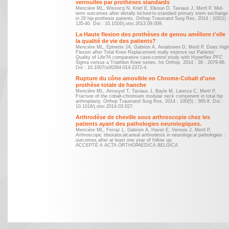
verrouilée par prothèses standards
Mardi: 9h00 - 12h00 et 14h00
Mencière ML, Wissocq N, Krief E, Elkoun D, Taviaux J, Mertl P. Mid-
term outcomes after distally locked-to-standard primary stem exchange
Mercredi: 9h00
in 29 hip-prothesis patients. Orthop Traumatol Surg Res, 2014 ; 100(1) :
135-40. Doi : 10.1016/j.otsr.2013.09.009.
d'inscription à l'ordre des Mé
La Haute flexion des prothèses de genou améliore t'elle
la qualité de vie des patients?
Jeudi: 9h00 - 12h00 e
Mencière ML, Epinette JA, Gabrion A, Arnalsteen D, Mertl P. Does High
Flexion after Total Knee Replacement really improve our Patients'
Quality of Life?A comparative case-control study with Hyperflex PFC
10100551018
Sigma versus a Triathlon Knee series. Int Orthop. 2014 ; 38 : 2079-86.
Doi : 10.1007/s00264-014-2372-4.
Samedi: 9h00 - 12h00
Rupture du cône amovible en Chrome-Cobalt d'une
prothèse totale de hanche
Mencière ML, Amouyel T, Taviaux J, Bayle M, Laterza C, Mertl P.
Fracture of the cobalt-chromium modular neck component in total hip
arthroplasty. Orthop Traumatol Surg Res, 2014 ; 100(5) : 565-8. Doi :
10.1016/j.otsr.2014.03.027.
Arthrodèse de cheville sous arthroscopie chez les
patients ayant des pathologies neurologiques.
Mencière ML, Ferraz L, Gabrion A, Havet E, Vernois J, Mertl P.
Arthroscopic tibiotalocalcaneal arthrodesis in neurological pathologies :
outcomes after at least one year of follow up.
ACCEPTÉ A ACTA ORTHOPAEDICA BELGICA